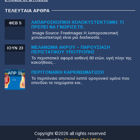
ΤΕΛΕΥΤΑΊΑ ΆΡΘΡΑ
ΛΑΠΑΡΟΣΚΟΠΙΚΉ ΧΟΛΟΚΥΣΤΕΚΤΟΜΉ: ΤΙ
ΦΕΒ 5
ΠΡΈΠΕΙ ΝΑ ΓΝΩΡΊΖΕΤΕ.
‍ Image Source: FreeImages‍ Η λαπαροσκοπική
χολοκυστεκτομή είναι μια διαδικασία...
ΜΕΛΆΝΩΜΑ ΆΚΡΟΥ – ΠΑΡΟΥΣΊΑΣΗ
ΙΟΎΝ 23
ΠΕΡΙΣΤΑΤΙΚΟΎ ΥΠΟΤΡΟΠΉΣ
Το περιστατικό αφορά ασθενή 60 ετών, υγιή πλην της
κακοήθειας...
ΠΕΡΙΤΟΝΑΪΚΉ ΚΑΡΚΙΝΩΜΆΤΩΣΗ
ΑΠΡ 11
Το περιτόναιο αποτελεί λεπτό ορογονικό υμένα που
επενδύει τα τοιχώματα και...
Copyright ©2026 all rights reserved
Designed by
Orange Click MEdia