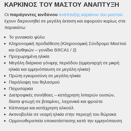
ΚΑΡΚΊΝΟΣ ΤΟΥ ΜΑΣΤΟΎ ΑΝΆΠΤΥΞΗ
Οι
παράγοντες κινδύνου
ανάπτυξης καρκίνου του μαστού
έχουν διερευνηθεί σε μεγάλη έκταση και αφορούν κυρίως στα
παρακάτω:
Το γυναικείο
φύλο
Κληρονομική
προδιάθεση
(Κληρονομική Σύνδρομο Μαστού
και Ωοθηκών – γονίδια BRCA1 / 2)
Προχωρημένη
ηλικία
Μεγάλη διάρκεια
γόνιμης περιόδου
(εμμηναρχή σε μικρή
ηλικία και εμμηνόπαυση σε μεγάλη ηλικία)
Πρώτη εγκυμοσύνη σε μεγάλη ηλικία
Παράλειψη του θηλασμού
Παχυσαρκία
Διατροφικές
συνήθειες – κατάχρηση λιπαρών ουσιών,
δίαιτα φτωχή σε βιταμίνες, λαχανικά και φρούτα
Kάπνισμα και κατάχρηση αλκοόλ
Aκτινοβολία σε νεαρή ηλικία στην περιοχή του θώρακα
Ορμονοθεραπεία υποκατάστασης κατά την εμμηνόπαυση