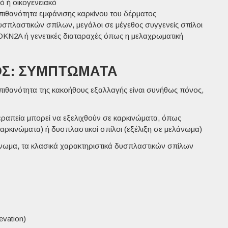
ό ή οικογενειακό
 πιθανότητα εμφάνισης καρκίνου του δέρματος
υσπλαστικών σπίλων, μεγάλοι σε μέγεθος συγγενείς
σπίλοι
KN2A ή γενετικές διαταραχές όπως η μελαχρωματική
ΟΣ: ΣΥΜΠΤΏΜΑΤΑ
πιθανότητα της κακοήθους εξαλλαγής είναι συνήθως πόνος,
εραπεία μπορεί να εξελιχθούν σε καρκινώματα, όπως
 καρκινώματα) ή δυσπλαστικοί σπίλοι (εξέλιξη σε μελάνωμα)
άνωμα, τα κλασικά χαρακτηριστικά δυσπλαστικών σπίλων
evation
)