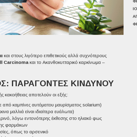
Φ
Ι
Α
Φ
α
και στους λιγότερο επιθετικούς αλλά συχνότερους
ll Carcinoma
και το Ακανθοκυτταρικό καρκίνωμα –
Σ: ΠΑΡΆΓΟΝΤΕΣ ΚΙΝΔΎΝΟΥ
ής κακοήθειας αποτελούν οι εξής:
ίτε από καμπίνες αυτόματου μαυρίσματος solarium)
κινα μαλλιά είναι ιδιαίτερα ευάλωτα)
ερινό, λόγω
εντονότερης έκθεσης
στο ηλιακό φως
ψης φαρμάκων
σίες
, όπως το αρσενικό