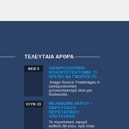
ΤΕΛΕΥΤΑΊΑ ΆΡΘΡΑ
ΛΑΠΑΡΟΣΚΟΠΙΚΉ
ΦΕΒ 5
ΧΟΛΟΚΥΣΤΕΚΤΟΜΉ: ΤΙ
ΠΡΈΠΕΙ ΝΑ ΓΝΩΡΊΖΕΤΕ.
‍ Image Source: FreeImages‍ Η
λαπαροσκοπική
χολοκυστεκτομή είναι μια
διαδικασία...
ΜΕΛΆΝΩΜΑ ΆΚΡΟΥ –
ΙΟΎΝ 23
ΠΑΡΟΥΣΊΑΣΗ
ΠΕΡΙΣΤΑΤΙΚΟΎ
ΥΠΟΤΡΟΠΉΣ
Το περιστατικό αφορά
ασθενή 60 ετών, υγιή πλην