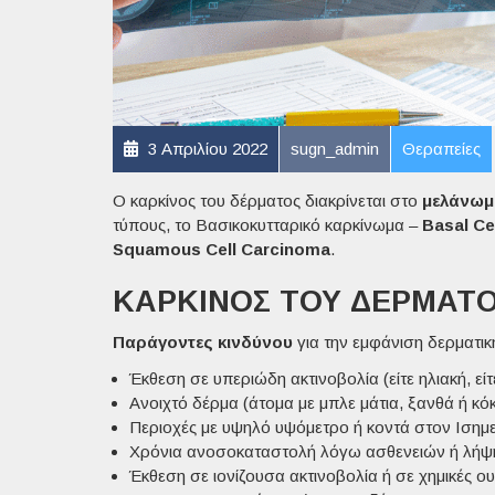
3 Απριλίου 2022
sugn_admin
Θεραπείες
O καρκίνος του δέρματος διακρίνεται στο
μελάνωμ
τύπους, το Βασικοκυτταρικό καρκίνωμα –
Basal Ce
Squamous Cell Carcinoma
.
ΚΑΡΚΊΝΟΣ ΤΟΥ ΔΈΡΜΑΤΟ
Παράγοντες κινδύνου
για την εμφάνιση δερματικ
Έκθεση σε υπεριώδη ακτινοβολία
(είτε ηλιακή, ε
Ανοιχτό δέρμα
(άτομα με μπλε μάτια, ξανθά ή κόκ
Περιοχές με υψηλό υψόμετρο ή κοντά στον Ισημ
Χρόνια ανοσοκαταστολή λόγω ασθενειών ή λή
Έκθεση σε
ιονίζουσα ακτινοβολία
ή σε
χημικές ου