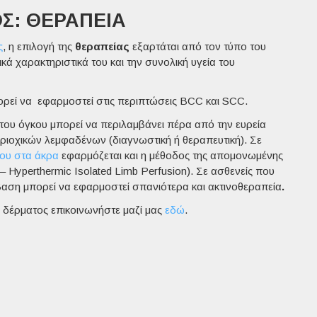
Σ: ΘΕΡΑΠΕΊΑ
ς
, η επιλογή της
θεραπείας
εξαρτάται από τον τύπο του
ικά χαρακτηριστικά του και την συνολική υγεία του
ορεί να εφαρμοστεί στις περιπτώσεις BCC και SCC.
ου όγκου μπορεί να περιλαμβάνει πέρα από την ευρεία
εριοχικών
λεμφαδένων
(διαγνωστική ή θεραπευτική). Σε
ου στα άκρα
εφαρμόζεται και η μέθοδος της απομονωμένης
– Hyperthermic Isolated Limb Perfusion). Σε ασθενείς που
αση μπορεί να εφαρμοστεί σπανιότερα και ακτινοθεραπεία
.
υ δέρματος επικοινωνήστε μαζί μας
εδώ
.