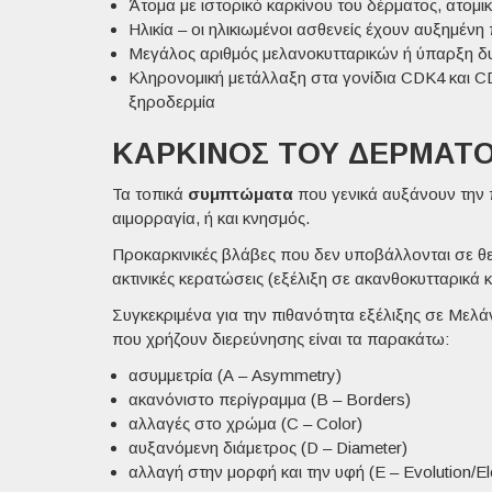
Άτομα με
ιστορικό καρκίνου
του δέρματος, ατομικ
Ηλικία
– οι ηλικιωμένοι ασθενείς έχουν αυξημένη
Μεγάλος αριθμός μελανοκυτταρικών ή ύπαρξη δ
Κληρονομική μετάλλαξη στα
γονίδια
CDK4 και CD
ξηροδερμία
ΚΑΡΚΊΝΟΣ ΤΟΥ ΔΈΡΜΑΤ
Τα τοπικά
συμπτώματα
που γενικά αυξάνουν την 
αιμορραγία, ή και κνησμός.
Προκαρκινικές βλάβες που δεν υποβάλλονται σε θ
ακτινικές κερατώσεις (εξέλιξη σε ακανθοκυτταρικά
Συγκεκριμένα για την πιθανότητα εξέλιξης σε Μελ
που χρήζουν διερεύνησης είναι τα παρακάτω:
ασυμμετρία (Α –
Asymmetry
)
ακανόνιστο περίγραμμα (B –
Borders
)
αλλαγές στο χρώμα (C –
Color
)
αυξανόμενη διάμετρος (D –
Diameter
)
αλλαγή στην μορφή και την υφή (E –
Evolution/El